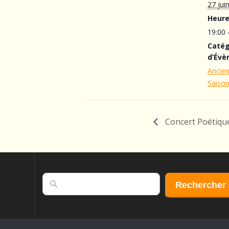
27 jui
Heure
19:00 
Catég
d’Évè
Ancie
Saiso
Concert Poétiq
Rechercher
Rechercher