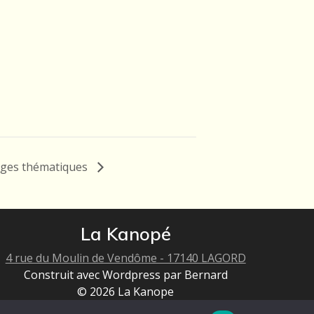
ages thématiques
La Kanopé
4 rue du Moulin de Vendôme - 17140 LAGORD
Construit avec Wordpress par Bernard
© 2026 La Kanope