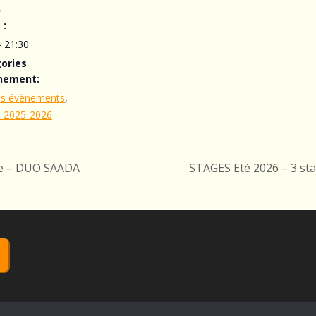
n
 :
- 21:30
ories
nement:
ns évènements
,
n 2025-2026
ue – DUO SAADA
STAGES Eté 2026 – 3 st