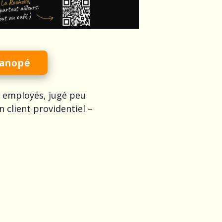
Kanopé
es employés, jugé peu
n client providentiel –