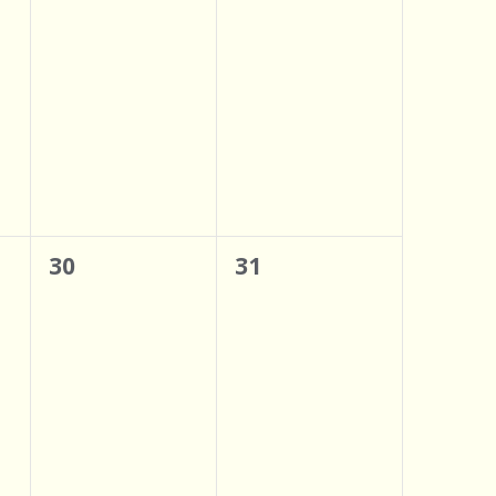
n
s
0
0
30
31
t,
évènement,
évènement,