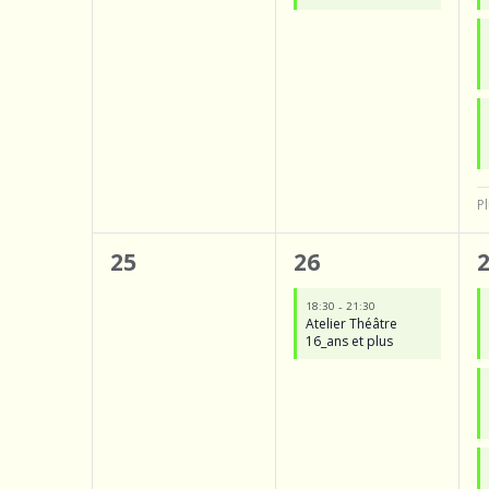
è
n
e
m
e
n
Pl
t
t
0
1
25
26
,
s
évènement,
é
-
18:30
21:30
,
Atelier Théâtre
v
16_ans et plus
è
n
e
m