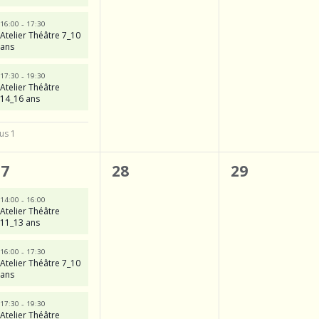
è
-
16:00
17:30
n
Atelier Théâtre 7_10
ans
e
-
17:30
19:30
m
Atelier Théâtre
14_16 ans
e
n
us 1
4
0
0
27
28
29
é
évènement,
évènemen
-
14:00
16:00
Atelier Théâtre
v
11_13 ans
è
-
16:00
17:30
n
Atelier Théâtre 7_10
ans
e
-
17:30
19:30
m
Atelier Théâtre