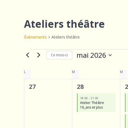
Ateliers théâtre
Évènements
Ateliers théâtre
Évènements
mai 2026
Ce mois-ci
Sélectionnez
une
C
L
LUNDI
M
MARDI
M
ME
date.
0
1
27
28
a
évènement,
é
-
18:30
21:30
l
Atelier Théâtre
v
16_ans et plus
e
è
n