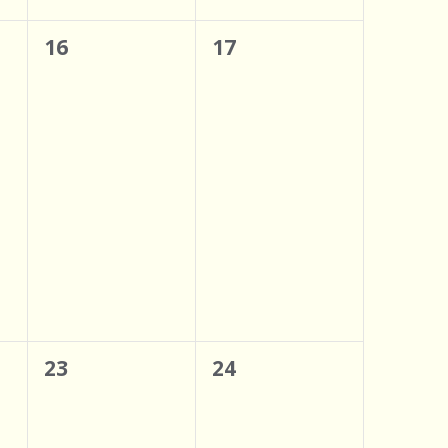
n
e
0
0
16
17
m
s
t,
évènement,
évènement,
e
u
n
l
t
t
a
t
i
0
0
23
24
o
t,
évènement,
évènement,