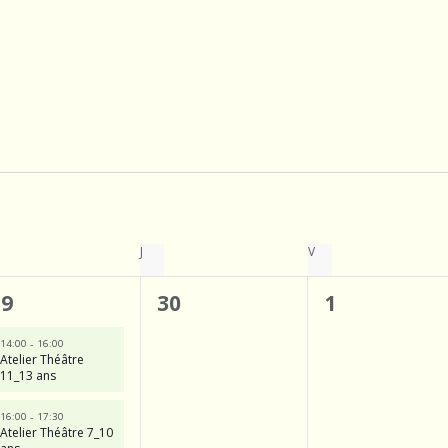
RCREDI
J
JEUDI
V
VENDREDI
4
0
0
29
30
1
é
évènement,
évènemen
-
14:00
16:00
Atelier Théâtre
v
11_13 ans
è
-
16:00
17:30
n
Atelier Théâtre 7_10