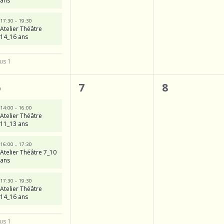
ans
e
-
17:30
19:30
m
Atelier Théâtre
14_16 ans
e
n
us 1
4
0
0
6
7
8
é
évènement,
évènemen
-
14:00
16:00
Atelier Théâtre
v
11_13 ans
è
-
16:00
17:30
n
Atelier Théâtre 7_10
ans
e
-
17:30
19:30
m
Atelier Théâtre
14_16 ans
e
n
us 1