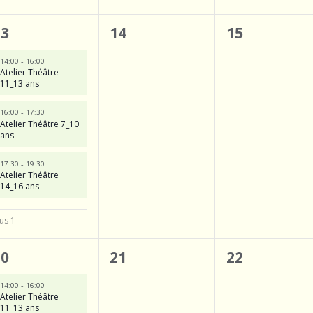
4
0
0
13
14
15
é
évènement,
évènemen
-
14:00
16:00
Atelier Théâtre
v
11_13 ans
è
-
16:00
17:30
n
Atelier Théâtre 7_10
ans
e
-
17:30
19:30
m
Atelier Théâtre
14_16 ans
e
n
us 1
4
0
0
20
21
22
é
évènement,
évènemen
-
14:00
16:00
Atelier Théâtre
v
11_13 ans