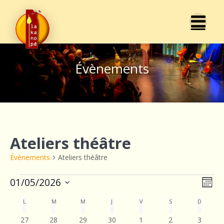
Passer
au
contenu
Évènements
Ateliers théâtre
Évènements
Ateliers théâtre
Évènements
N
01/05/2026
N
Mois
Sélectionnez
a
a
C
L
LUNDI
M
MARDI
M
MERCREDI
J
JEUDI
V
VENDREDI
S
SAMEDI
D
DIMANC
une
v
date.
0
0
1
0
0
0
0
27
28
29
30
1
2
3