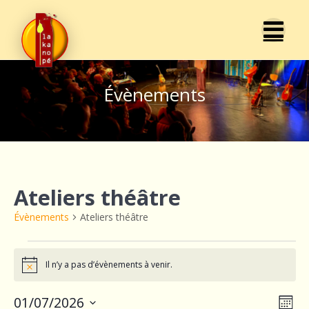
Passer
au
contenu
Évènements
Ateliers théâtre
Évènements
Ateliers théâtre
Évènements
Il n’y a pas d’évènements à venir.
Notice
N
01/07/2026
N
Mois