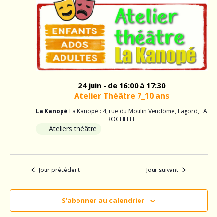
24
v
i
juin
i
g
a
2026
g
t
a
i
o
t
24 juin - de 16:00
à 17:30
n
Atelier Théâtre 7_10 ans
i
d
La Kanopé
La Kanopé : 4, rue du Moulin Vendôme, Lagord, LA
o
ROCHELLE
e
Ateliers théâtre
v
n
u
p
e
Jour précédent
Jour suivant
a
s
É
S’abonner au calendrier
r
v