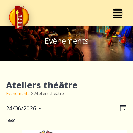
Passer
au
contenu
Évènements
Ateliers théâtre
Évènements
Ateliers théâtre
Évènements
N
24/06/2026
N
Jour
Sélectionnez
a
for
a
16:00
une
v
date.