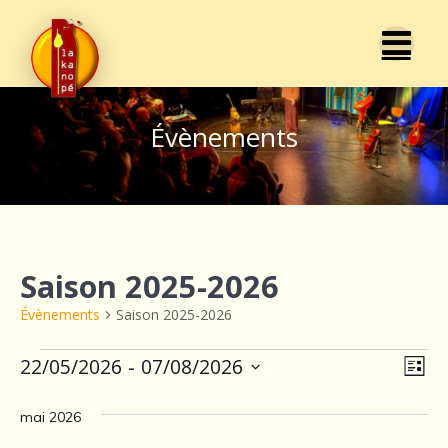
Passer
au
contenu
Évènements
Saison 2025-2026
Évènements
Saison 2025-2026
Évènements
N
 - 
22/05/2026
07/08/2026
N
Liste
Sélectionnez
a
a
une
mai 2026
v
date.