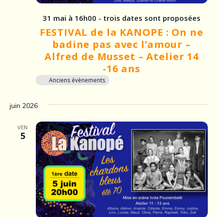
31 mai à 16h00 - trois dates sont proposées
FESTIVAL de la KANOPE : On ne
badine pas avec l’amour –
Alfred de Musset – Atelier 14
-16 ans
Anciens évènements
juin 2026
VEN
5