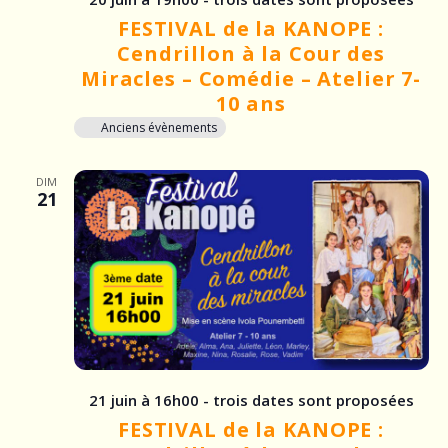
FESTIVAL de la KANOPE :
Cendrillon à la Cour des
Miracles – Comédie – Atelier 7-
10 ans
Anciens évènements
DIM
21
21 juin à 16h00 - trois dates sont proposées
FESTIVAL de la KANOPE :