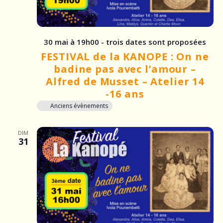
30 mai à 19h00 - trois dates sont proposées
FESTIVAL de la KANOPE : On ne
badine pas avec l’amour –
Alfred de Musset – Atelier 14
-16 ans
Anciens évènements
DIM
31