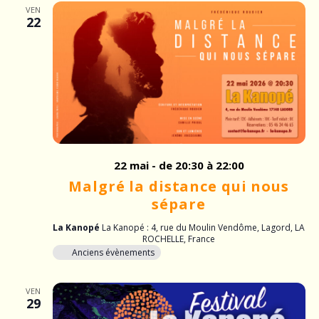
v
i
VEN
22
i
g
a
g
t
a
i
o
t
n
i
d
22 mai - de 20:30
à 22:00
o
e
Malgré la distance qui nous
sépare
v
n
u
La Kanopé
La Kanopé : 4, rue du Moulin Vendôme, Lagord, LA
p
ROCHELLE, France
e
Anciens évènements
a
s
VEN
É
r
29
v