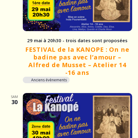
n
s
29 mai à 20h30 - trois dates sont proposées
FESTIVAL de la KANOPE : On ne
badine pas avec l’amour –
Alfred de Musset – Atelier 14
-16 ans
Anciens évènements
SAM
30