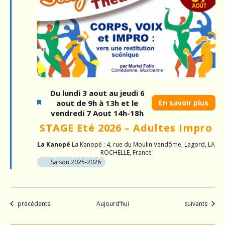
Du lundi 3 aout au jeudi 6
aout de 9h à 13h et le
En savoir plus
vendredi 7 Aout 14h-18h
STAGE Eté 2026 – Adultes Impro
La Kanopé
La Kanopé : 4, rue du Moulin Vendôme, Lagord, LA
ROCHELLE, France
Saison 2025-2026
Évènements
Évènements
précédents
Aujourd’hui
suivants