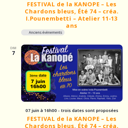
FESTIVAL de la KANOPE – Les
Chardons bleus, Été 74 – créa.
I.Pounembetti – Atelier 11-13
ans
Anciens évènements
DIM
7
07 juin à 16h00 - trois dates sont proposées
FESTIVAL de la KANOPE – Les
Chardons bleus, Été 74 – créa.