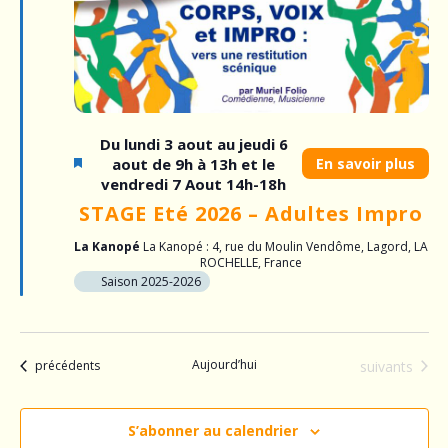
c
è
o
n
e
n
m
s
Du lundi 3 aout au jeudi 6
e
aout de 9h à 13h et le
En savoir plus
u
n
vendredi 7 Aout 14h-18h
t
STAGE Eté 2026 – Adultes Impro
l
La Kanopé
La Kanopé : 4, rue du Moulin Vendôme, Lagord, LA
t
ROCHELLE, France
Saison 2025-2026
a
t
Aujourd’hui
Évènements
Évènements
suivants
précédents
i
o
S’abonner au calendrier