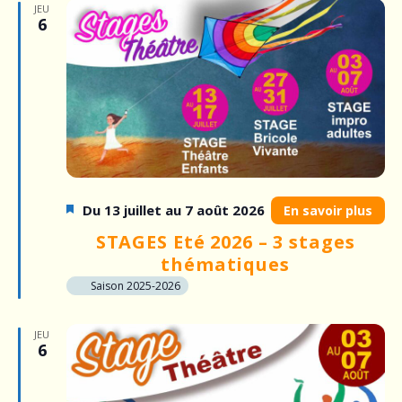
v
i
JEU
6
i
g
a
g
t
a
i
o
t
n
i
d
Du 13 juillet au 7 août 2026
En savoir plus
o
e
STAGES Eté 2026 – 3 stages
v
n
thématiques
u
Saison 2025-2026
p
e
a
JEU
s
6
É
r
v