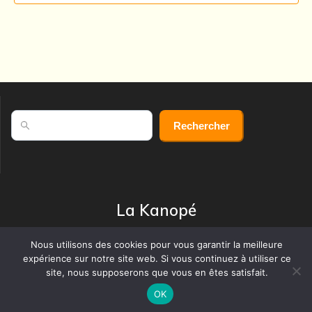
n
s
Rechercher
Rechercher
La Kanopé
4 rue du Moulin de Vendôme - 17140 LAGORD
Nous utilisons des cookies pour vous garantir la meilleure
Construit avec Wordpress par Bernard
expérience sur notre site web. Si vous continuez à utiliser ce
© 2026 La Kanope
site, nous supposerons que vous en êtes satisfait.
OK