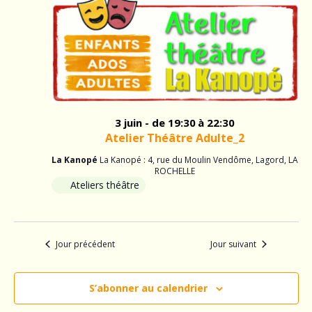
3
v
i
juin
i
g
a
2026
g
t
a
i
o
t
3 juin - de 19:30
à 22:30
n
Atelier Théâtre Adulte_2
i
d
La Kanopé
La Kanopé : 4, rue du Moulin Vendôme, Lagord, LA
o
ROCHELLE
e
Ateliers théâtre
v
n
u
p
e
Jour précédent
Jour suivant
a
s
É
S’abonner au calendrier
r
v