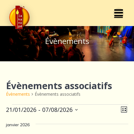
Passer
au
contenu
Évènements
Évènements associatifs
Évènements
Évènements associatifs
Évènements
N
 - 
21/01/2026
07/08/2026
N
Liste
Sélectionnez
a
a
une
janvier 2026
v
date.