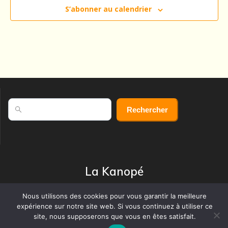
c
S’abonner au calendrier
è
o
n
e
n
m
s
e
u
n
Rechercher
t
Rechercher
l
t
a
La Kanopé
t
4 rue du Moulin de Vendôme - 17140 LAGORD
Nous utilisons des cookies pour vous garantir la meilleure
i
Construit avec Wordpress par Bernard
expérience sur notre site web. Si vous continuez à utiliser ce
© 2026 La Kanope
site, nous supposerons que vous en êtes satisfait.
o