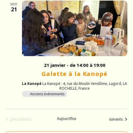
v
i
MER
21
i
g
a
g
t
a
i
o
t
n
i
21 janvier - de 14:00
à 19:00
d
Galette à la Kanopé
o
e
La Kanopé
La Kanopé : 4, rue du Moulin Vendôme, Lagord, LA
v
n
ROCHELLE, France
u
Anciens évènements
p
e
a
s
Évènements
Aujourd’hui
Évènements
précédents
suivants
É
r
v