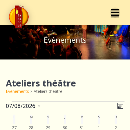
Passer
au
contenu
Évènements
Ateliers théâtre
Évènements
Ateliers théâtre
Évènements
N
07/08/2026
N
Mois
Sélectionnez
a
a
C
L
LUNDI
M
MARDI
M
MERCREDI
J
JEUDI
V
VENDREDI
S
SAMEDI
D
DIMANC
une
v
date.
0
0
0
0
0
0
0
27
28
29
30
31
1
2